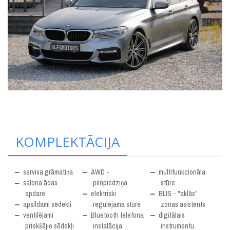
KOMPLEKTĀCIJA
servisa grāmatiņa
AWD -
multifunkcionāla
salona ādas
pilnpiedziņa
stūre
apdare
elektriski
BLIS - "aklās"
apsildāmi sēdekļi
regulējama stūre
zonas asistents
ventilējami
Bluetooth telefona
digitālais
priekšējie sēdekļi
instalācija
instrumentu