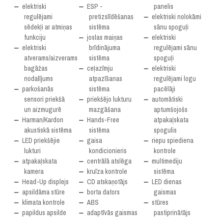
elektriski
ESP -
panelis
regulējami
pretizslīdēšanas
elektriski nolokāmi
sēdekļi ar atmiņas
sistēma
sānu spoguļi
funkciju
joslas maiņas
elektriski
elektriski
brīdinājuma
regulējami sānu
atverams/aizverams
sistēma
spoguļi
bagāžas
ceļazīmju
elektriski
nodalījums
atpazīšanas
regulējami logu
parkošanās
sistēma
pacēlāji
sensori priekšā
priekšējo lukturu
automātiski
un aizmugurē
mazgāšana
aptumšojošs
Harman/Kardon
Hands-Free
atpakaļskata
akustiskā sistēma
sistēma
spogulis
LED priekšējie
gaisa
riepu spiediena
lukturi
kondicionieris
kontrole
atpakaļskata
centrālā atslēga
multimediju
kamera
kruīza kontrole
sistēma
Head-Up displejs
CD atskaņotājs
LED dienas
apsildāma stūre
borta dators
gaismas
klimata kontrole
ABS
stūres
papildus apsilde
adaptīvās gaismas
pastiprinātājs