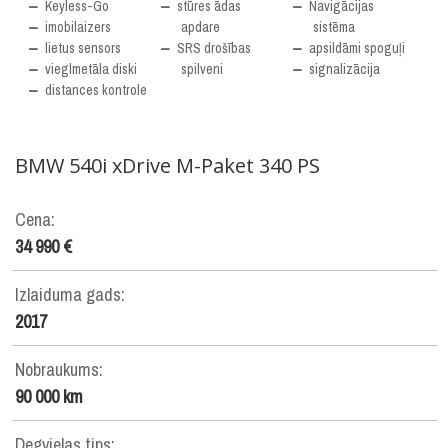
Keyless-Go
stūres ādas
Navigācijas
imobilaizers
apdare
sistēma
lietus sensors
SRS drošības
apsildāmi spoguļi
vieglmetāla diski
spilveni
signalizācija
distances kontrole
BMW
540i xDrive M-Paket 340 PS
Cena:
34 990 €
Izlaiduma gads:
2017
Nobraukums:
90 000 km
Degvielas tips: