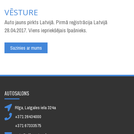
VĒSTURE
Auto jauns pirkts Latvijā. Pirmā reģistrācija Latvijā
28.04.2017. Viens iepriekšējais īpašnieks.
Sazinies ar mums
AUTOSALONS
Rīga, Latgales iela 324a
+371 26434000
+371 67333575