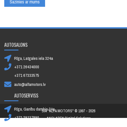
Sazinies ar mums
AUTOSALONS
Rīga, Latgales iela 324a
+371 26434000
+371 67333575
auto@alfamotors.lv
AUTOSERVISS
Rīga, Ganību dambis 24a
SIA "ALFA MOTORS" © 1997 - 2026
+371 29137890
ANCLAREN Digital Solutions
+371 67392091