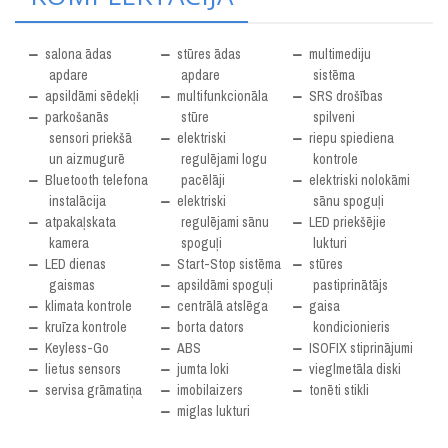
salona ādas
stūres ādas
multimediju
apdare
apdare
sistēma
apsildāmi sēdekļi
multifunkcionāla
SRS drošības
parkošanās
stūre
spilveni
sensori priekšā
elektriski
riepu spiediena
un aizmugurē
regulējami logu
kontrole
Bluetooth telefona
pacēlāji
elektriski nolokāmi
instalācija
elektriski
sānu spoguļi
atpakaļskata
regulējami sānu
LED priekšējie
kamera
spoguļi
lukturi
LED dienas
Start-Stop sistēma
stūres
gaismas
apsildāmi spoguļi
pastiprinātājs
klimata kontrole
centrālā atslēga
gaisa
kruīza kontrole
borta dators
kondicionieris
Keyless-Go
ABS
ISOFIX stiprinājumi
lietus sensors
jumta loki
vieglmetāla diski
servisa grāmatiņa
imobilaizers
tonēti stikli
miglas lukturi